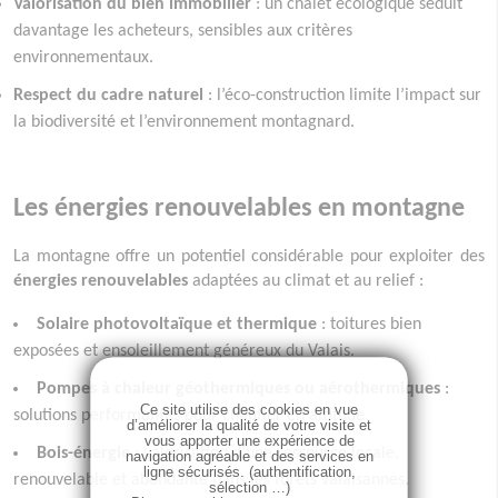
Valorisation du bien immobilier
: un chalet écologique séduit
davantage les acheteurs, sensibles aux critères
environnementaux.
Respect du cadre naturel
: l’éco-construction limite l’impact sur
la biodiversité et l’environnement montagnard.
Les énergies renouvelables en montagne
La montagne offre un potentiel considérable pour exploiter des
énergies renouvelables
adaptées au climat et au relief :
Solaire photovoltaïque et thermique
: toitures bien
exposées et ensoleillement généreux du Valais.
Pompes à chaleur géothermiques ou aérothermiques
:
Ce site utilise des cookies en vue
solutions performantes pour chauffer en altitude.
d’améliorer la qualité de votre visite et
vous apporter une expérience de
Bois-énergie
: valorisation d’une ressource locale,
navigation agréable et des services en
ligne sécurisés. (authentification,
renouvelable et abondante dans les forêts valaisannes.
sélection …)