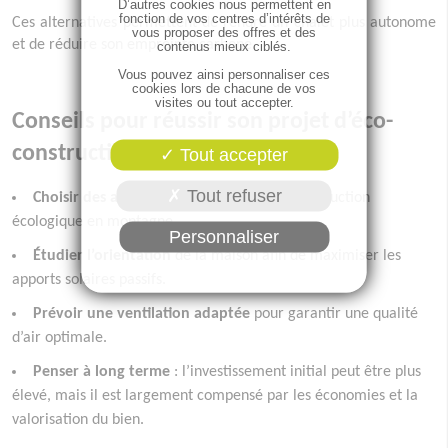
D’autres cookies nous permettent en
fonction de vos centres d’intérêts de
Ces alternatives permettent de rendre un chalet plus autonome
vous proposer des offres et des
et de réduire son empreinte carbone.
contenus mieux ciblés.
Vous pouvez ainsi personnaliser ces
cookies lors de chacune de vos
visites ou tout accepter.
Conseils pour réussir son projet d’éco-
construction
Tout accepter
Tout refuser
Choisir des artisans spécialisés
dans la construction
écologique en montagne.
Personnaliser
Étudier l’orientation
de la maison afin de maximiser les
apports solaires passifs.
Prévoir une ventilation adaptée
pour garantir une qualité
d’air optimale.
Penser à long terme
: l’investissement initial peut être plus
élevé, mais il est largement compensé par les économies et la
valorisation du bien.